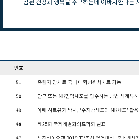
참된 건강과 행복을 추구하는데 이바지한다는 사
번호
51
중립자 암치료 국내 대학병원서치료 가능
50
단구 또는 NK면역세포를 입수하는 방법 세계특허
49
아베 히로유키 박사, ‘수지상세포와 NK세포’ 활
48
제25회 국제개별화의료학회 발표
47
선진바이오텍 2019 TV조선 경영대상, 중소벤처