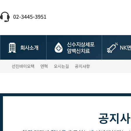
02-3445-3951
선진바이오텍
연혁
오시는길
공지사항
공지사