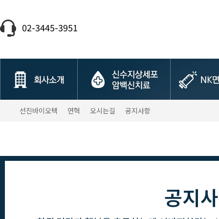
02-3445-3951
선진바이오텍
연혁
오시는길
공지사항
공지사