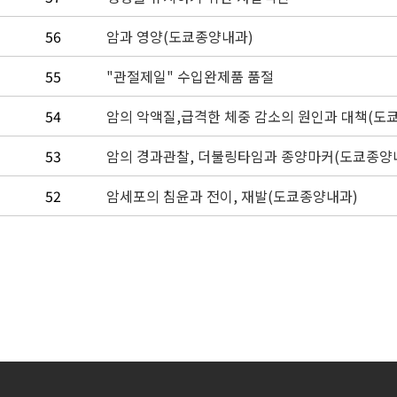
56
암과 영양(도쿄종양내과)
55
"관절제일" 수입완제품 품절
54
암의 악액질,급격한 체중 감소의 원인과 대책(도쿄
53
암의 경과관찰, 더불링타임과 종양마커(도쿄종양
52
암세포의 침윤과 전이, 재발(도쿄종양내과)